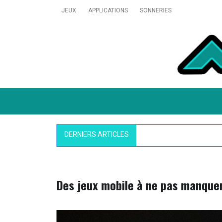
Skip
JEUX
APPLICATIONS
SONNERIES
to
content
MobiVillage
DERNIERS ARTICLES
Pokémon GO : un nou
Des jeux mobile à ne pas manquer