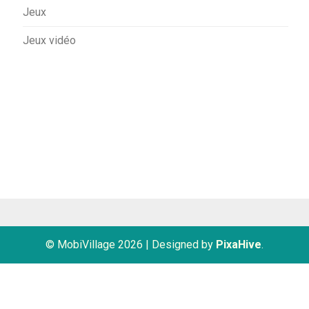
Jeux
Jeux vidéo
© MobiVillage 2026
|
Designed by
PixaHive
.