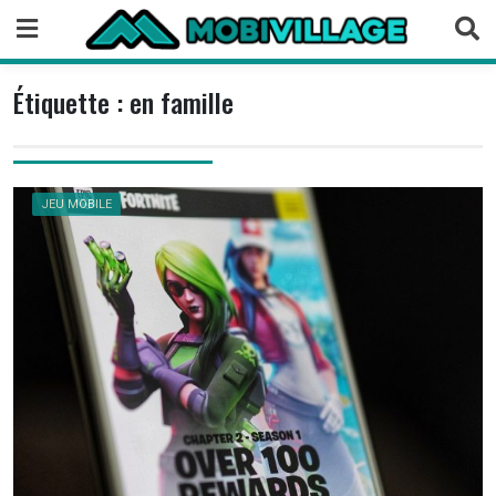
Skip
to
content
Étiquette :
en famille
JEU MOBILE