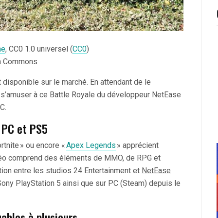
ne
, CC0 1.0 universel (
CC0
)
dia Commons
t disponible sur le marché. En attendant de le
t s’amuser à ce Battle Royale du développeur NetEase
C.
r PC et PS5
rtnite » ou encore «
Apex Legends
» apprécient
éo comprend des éléments de MMO, de RPG et
ation entre les studios 24 Entertainment et
NetEase
 Sony PlayStation 5 ainsi que sur PC (Steam) depuis le
uables à plusieurs