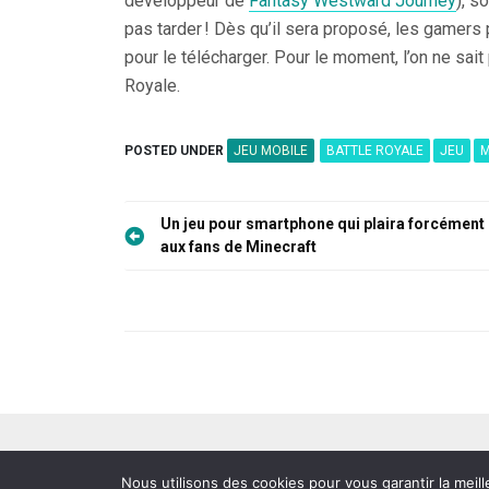
développeur de
Fantasy Westward Journey
), s
pas tarder ! Dès qu’il sera proposé, les gamers
pour le télécharger. Pour le moment, l’on ne sait
Royale.
POSTED UNDER
JEU MOBILE
BATTLE ROYALE
JEU
M
Navigation
Un jeu pour smartphone qui plaira forcément
de
aux fans de Minecraft
l’article
Nous utilisons des cookies pour vous garantir la meill