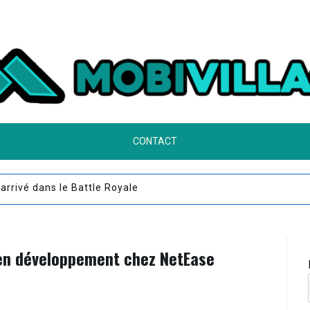
CONTACT
vel événement est lancé
 en développement chez NetEase