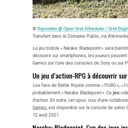
©
Raysonho @ Open Grid Scheduler / Grid Engi
Transfert dans le Domaine Public, via Wikime
Le jeu mobile « Naraka: Bladepoint » sera bientô
découvrir sur smartphones, les joueurs peuven
Games sur l’une des consoles de Sony ou sur P
Un jeu d’action-RPG à découvrir su
Les fans de Battle Royale comme « PUBG », « Fo
probablement « Naraka: Bladepoint ». Ce
jeu
vid
d’action. En outre, cet opus, issu d’une collabor
Games
, est disponible sur la console de salon
12 août 2021.
Naraka: Bladepoint, l’un des jeux jo