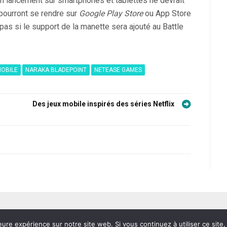
on lancement sur smartphones et tablettes ne devrait
 pourront se rendre sur
Google Play Store
ou App Store
 pas si le support de la manette sera ajouté au Battle
OBILE
NARAKA BLADEPOINT
NETEASE GAMES
Des jeux mobile inspirés des séries Netflix
eure expérience sur notre site web. Si vous continuez à utiliser ce sit
© MobiVillage 2026
|
Designed by
PixaHive
.