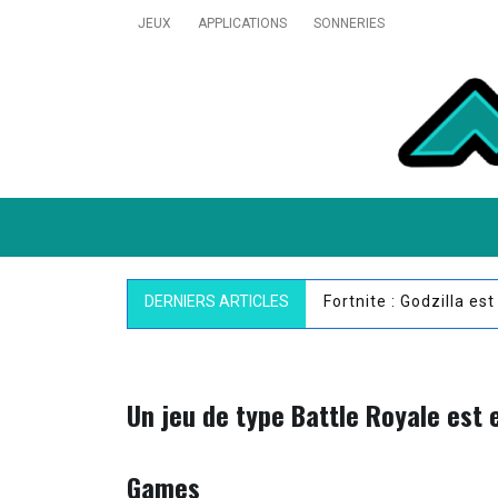
Skip
JEUX
APPLICATIONS
SONNERIES
to
content
MobiVillage
Pokémon GO : un nou
DERNIERS ARTICLES
Un jeu de type Battle Royale est
Games