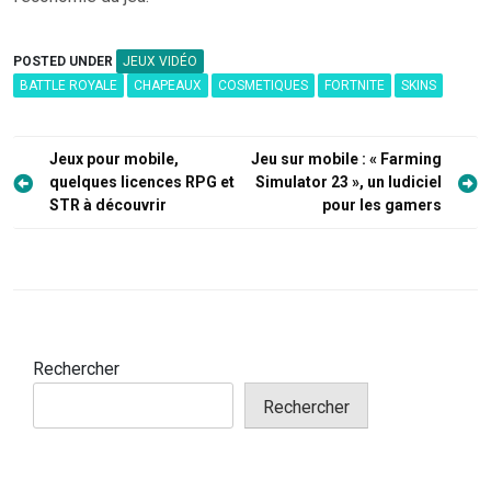
POSTED UNDER
JEUX VIDÉO
BATTLE ROYALE
CHAPEAUX
COSMETIQUES
FORTNITE
SKINS
Navigation
Jeux pour mobile,
Jeu sur mobile : « Farming
de
quelques licences RPG et
Simulator 23 », un ludiciel
STR à découvrir
pour les gamers
l’article
Rechercher
Rechercher