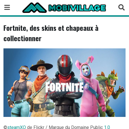
Skip
to
content
Fortnite, des skins et chapeaux à
collectionner
©
steamXO
de Flickr / Marque du Domaine Public
1.0