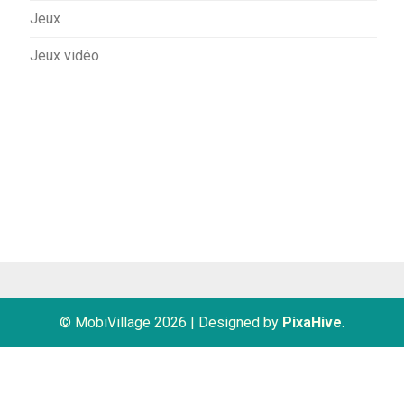
Jeux
Jeux vidéo
© MobiVillage 2026
|
Designed by
PixaHive
.