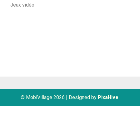
Jeux vidéo
© MobiVillage 2026
|
Designed by
PixaHive
.