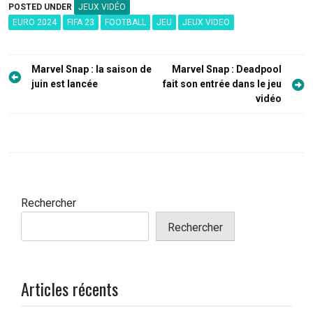
POSTED UNDER
JEUX VIDÉO
EURO 2024
FIFA 23
FOOTBALL
JEU
JEUX VIDEO
Navigation
Marvel Snap : la saison de
Marvel Snap : Deadpool
de
juin est lancée
fait son entrée dans le jeu
vidéo
l’article
Rechercher
Rechercher
Articles récents