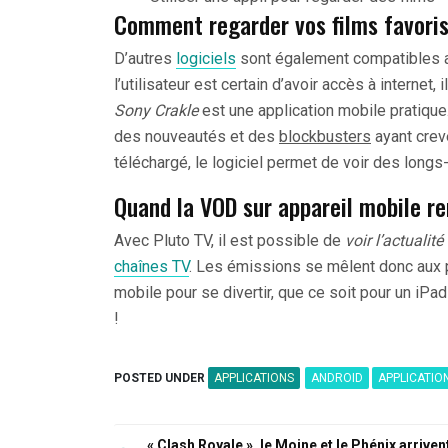
Comment regarder vos films favoris 
D’autres
logiciels
sont également compatibles av
l’utilisateur est certain d’avoir accès à internet
Sony Crakle
est une application mobile pratique
des nouveautés et des
blockbusters
ayant crev
téléchargé, le logiciel permet de voir des long
Quand la VOD sur appareil mobile re
Avec Pluto TV, il est possible de
voir l’actualité
chaînes TV
. Les émissions se mêlent donc aux p
mobile pour se divertir, que ce soit pour un iPa
!
POSTED UNDER
APPLICATIONS
ANDROID
APPLICATIO
Navigation
« Clash Royale », le Moine et le Phénix arriven