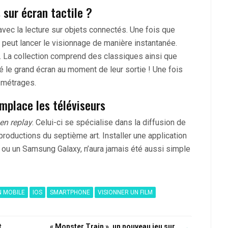
sur écran tactile ?
ec la lecture sur objets connectés. Une fois que
, il peut lancer le visionnage de manière instantanée.
. La collection comprend des classiques ainsi que
é le grand écran au moment de leur sortie ! Une fois
s-métrages.
mplace les téléviseurs
 en replay
. Celui-ci se spécialise dans la diffusion de
roductions du septième art. Installer une application
d ou un Samsung Galaxy, n’aura jamais été aussi simple
N MOBILE
IOS
SMARTPHONE
VISIONNER UN FILM
t
« Monster Train », un nouveau jeu sur