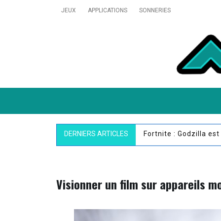
Skip
JEUX
APPLICATIONS
SONNERIES
to
content
MobiVillage
Pokémon GO : un nou
DERNIERS ARTICLES
Visionner un film sur appareils mo