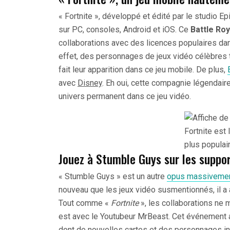
« Fortnite », développé et édité par le studio Ep
sur PC, consoles, Android et iOS. Ce
Battle Roy
collaborations avec des licences populaires da
effet, des personnages de jeux vidéo célèbres te
fait leur apparition dans ce jeu mobile. De plus,
avec
Disney
. Eh oui, cette compagnie légendaire 
univers permanent dans ce jeu vidéo.
Fortnite est 
plus populai
Jouez à Stumble Guys sur les suppor
« Stumble Guys » est un autre
opus massivement
nouveau que les jeux vidéo susmentionnés, il a
Tout comme «
Fortnite
», les collaborations ne 
est avec le Youtubeur MrBeast. Cet événement a
dont de nouvelles cartes et des personnages in