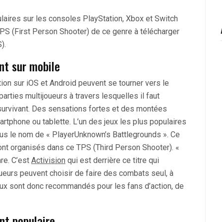
laires sur les consoles PlayStation, Xbox et Switch
PS (First Person Shooter) de ce genre à télécharger
).
nt sur mobile
tion sur iOS et Android peuvent se tourner vers le
rties multijoueurs à travers lesquelles il faut
r survivant. Des sensations fortes et des montées
artphone ou tablette. L’un des jeux les plus populaires
us le nom de « PlayerUnknown’s Battlegrounds ». Ce
nt organisés dans ce TPS (Third Person Shooter). «
re. C’est
Activision
qui est derrière ce titre qui
oueurs peuvent choisir de faire des combats seul, à
eux sont donc recommandés pour les fans d’action, de
nt populaire