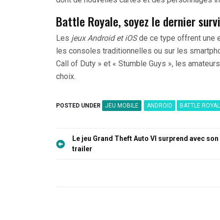
Battle Royale, soyez le dernier survi
Les
jeux Android et iOS
de ce type offrent une e
les consoles traditionnelles ou sur les smartp
Call of Duty » et « Stumble Guys », les amateurs
choix.
POSTED UNDER
JEU MOBILE
ANDROID
BATTLE ROYA
Navigation
Le jeu Grand Theft Auto VI surprend avec son
de
trailer
l’article