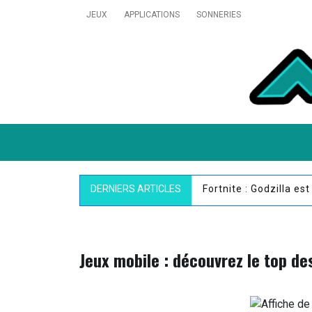
Skip
JEUX
APPLICATIONS
SONNERIES
to
content
MobiVillage
Pokémon GO : un nou
DERNIERS ARTICLES
Jeux mobile : découvrez le top de