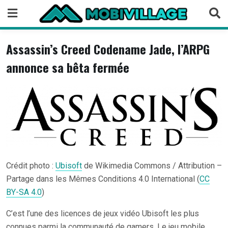
Skip
to
content
Assassin’s Creed Codename Jade, l’ARPG
annonce sa bêta fermée
Crédit photo :
Ubisoft
de Wikimedia Commons / Attribution –
Partage dans les Mêmes Conditions 4.0 International (
CC
BY-SA 4.0
)
C’est l’une des licences de jeux vidéo Ubisoft les plus
connues parmi la communauté de gamers. Le jeu mobile