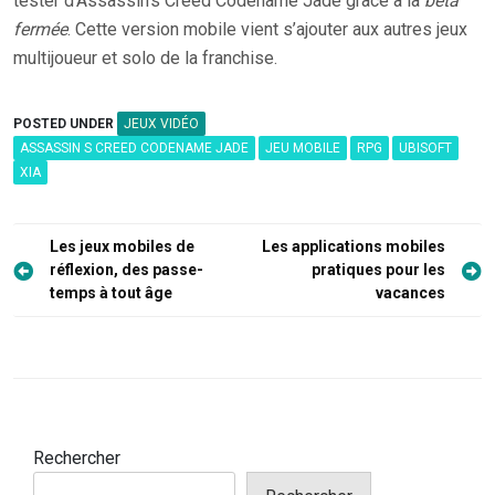
tester d’Assassin’s Creed Codename Jade grâce à la
bêta
fermée
. Cette version mobile vient s’ajouter aux autres jeux
multijoueur et solo de la franchise.
POSTED UNDER
JEUX VIDÉO
ASSASSIN S CREED CODENAME JADE
JEU MOBILE
RPG
UBISOFT
XIA
Navigation
Les jeux mobiles de
Les applications mobiles
de
réflexion, des passe-
pratiques pour les
temps à tout âge
vacances
l’article
Rechercher