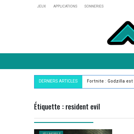
Skip
JEUX
APPLICATIONS
SONNERIES
to
content
MobiVillage
DERNIERS ARTICLES
Fortnite : Godzilla es
Étiquette :
resident evil
JEU MOBILE