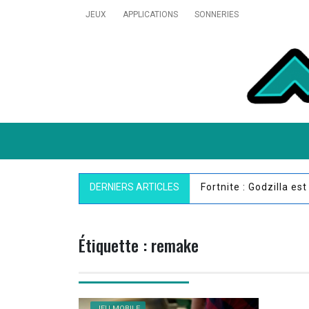
Skip
JEUX
APPLICATIONS
SONNERIES
to
content
MobiVillage
DERNIERS ARTICLES
Fortnite : Godzilla es
Étiquette :
remake
JEU MOBILE