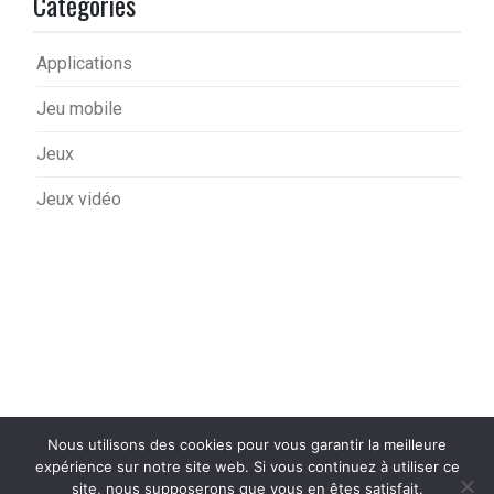
Catégories
Applications
Jeu mobile
Jeux
Jeux vidéo
Nous utilisons des cookies pour vous garantir la meilleure
expérience sur notre site web. Si vous continuez à utiliser ce
site, nous supposerons que vous en êtes satisfait.