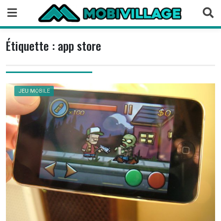
Skip
to
content
Étiquette :
app store
JEU MOBILE